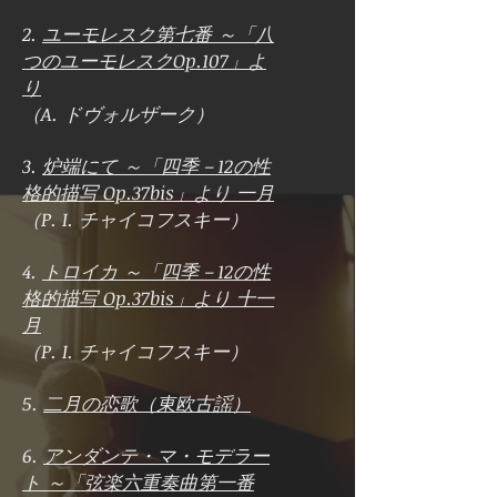
2.
ユーモレスク第七番 ～「八
つのユーモレスクOp.107」よ
り
（A. ドヴォルザーク）
3.
炉端にて ～「四季－12の性
格的描写 Op.37bis」より 一月
（P. I. チャイコフスキー）
4.
トロイカ ～「四季－12の性
格的描写 Op.37bis」より 十一
月
（P. I. チャイコフスキー）
5.
二月の恋歌（東欧古謡）
6.
アンダンテ・マ・モデラー
ト ～「弦楽六重奏曲第一番