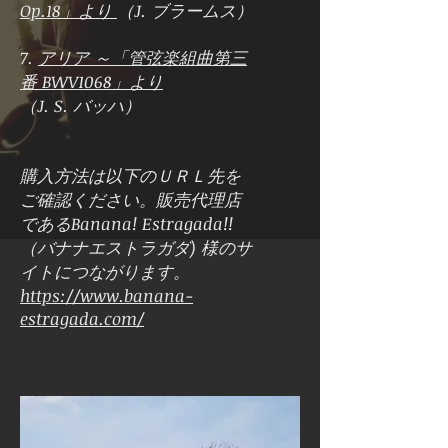
Op.18」より
（J. ブラームス）
7.
アリア ～「管弦楽組曲第三
番 BWV1068」より
（J. S. バッハ）
購入方法は以下のＵＲＬ先を
ご確認ください。販売代理店
であるBanana! Estragada!!
（バナナエストラガダ) 様のサ
イトにつながります。
https://www.banana-
estragada.com/