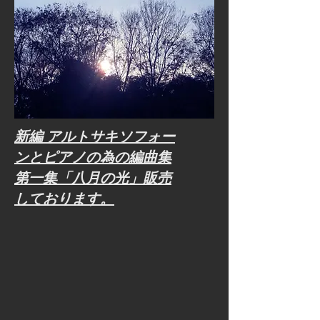
新編 アルトサキソフォー
ンとピアノの為の編曲集
第一集「八月の光」
販売
しております。