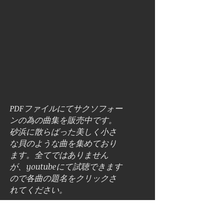
PDFファイルにてサクソフォー
ンの為の曲集を販売中です。
砂浜に散らばった美しく小さ
な貝のような曲を集めており
ます。全てではありません
が、youtubeにて試聴できます
ので各曲の題名をクリックさ
れてください。
1.
亜麻色の髪の乙女
～前奏曲