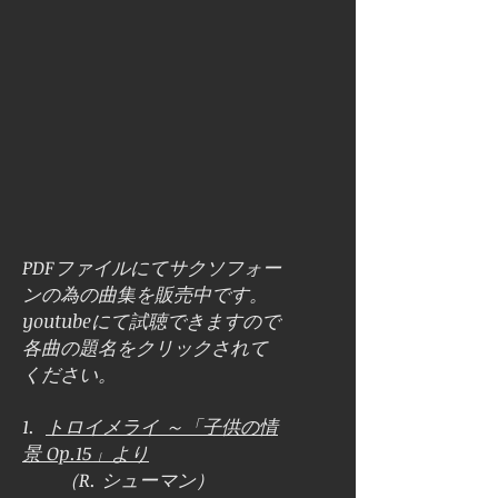
PDFファイルにてサクソフォー
ンの為の曲集を販売中です。
youtubeにて試聴できますので
各曲の題名をクリックされて
ください。
1.
トロイメライ ～「子供の情
景 Op.15」より
（R. シューマン）