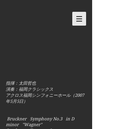
指揮：太田哲也
演奏：福岡クラシックス
アクロス福岡シンフォニーホール
（2007
年5月5日）
Bruckner Symphony No.3 in D
minor "Wagner"